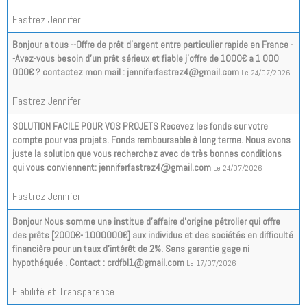
Fastrez Jennifer
Bonjour a tous --Offre de prêt d'argent entre particulier rapide en France -
-Avez-vous besoin d'un prêt sérieux et fiable j'offre de 1000€ a 1 000
000€ ? contactez mon mail : jenniferfastrez4@gmail.com
Le 24/07/2026
Fastrez Jennifer
SOLUTION FACILE POUR VOS PROJETS Recevez les fonds sur votre
compte pour vos projets. Fonds remboursable à long terme. Nous avons
juste la solution que vous recherchez avec de très bonnes conditions
qui vous conviennent: jenniferfastrez4@gmail.com
Le 24/07/2026
Fastrez Jennifer
Bonjour Nous somme une institue d’affaire d’origine pétrolier qui offre
des prêts [2000€- 1000000€] aux individus et des sociétés en difficulté
financière pour un taux d'intérêt de 2%. Sans garantie gage ni
hypothéquée . Contact : crdfbl1@gmail.com
Le 17/07/2026
Fiabilité et Transparence