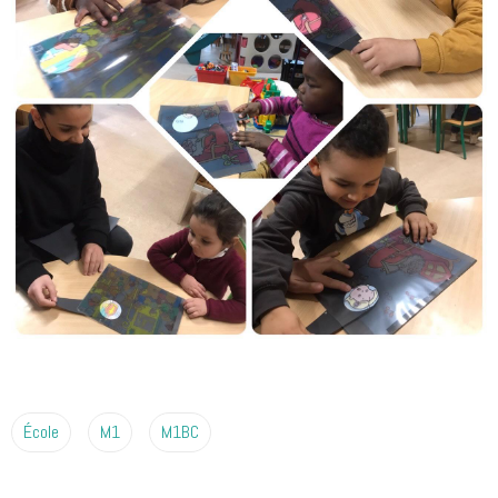
École
M1
M1BC