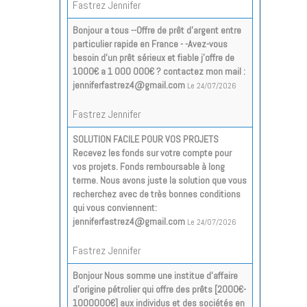
Fastrez Jennifer
Bonjour a tous --Offre de prêt d'argent entre
particulier rapide en France - -Avez-vous
besoin d'un prêt sérieux et fiable j'offre de
1000€ a 1 000 000€ ? contactez mon mail :
jenniferfastrez4@gmail.com
Le 24/07/2026
Fastrez Jennifer
SOLUTION FACILE POUR VOS PROJETS
Recevez les fonds sur votre compte pour
vos projets. Fonds remboursable à long
terme. Nous avons juste la solution que vous
recherchez avec de très bonnes conditions
qui vous conviennent:
jenniferfastrez4@gmail.com
Le 24/07/2026
Fastrez Jennifer
Bonjour Nous somme une institue d’affaire
d’origine pétrolier qui offre des prêts [2000€-
1000000€] aux individus et des sociétés en