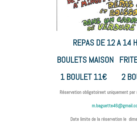
REPAS DE 12 A 14
BOULETS MAISON FRIT
1 BOULET 11€ 2 BO
Réservation obligatoire
et uniquement par 
m.baguette46@gmail.c
Date limite de la réservation le
dima