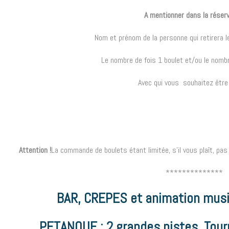
A mentionner dans la réserv
Nom et prénom de la personne qui retirera l
Le nombre de fois 1 boulet et/ou le nombr
Avec qui vous souhaitez être 
Attention
!
La commande de boulets étant limitée, s’il vous plaît, pa
**************
BAR, CREPES
et animation mus
PETANQUE
:
2 grandes pistes. Tour