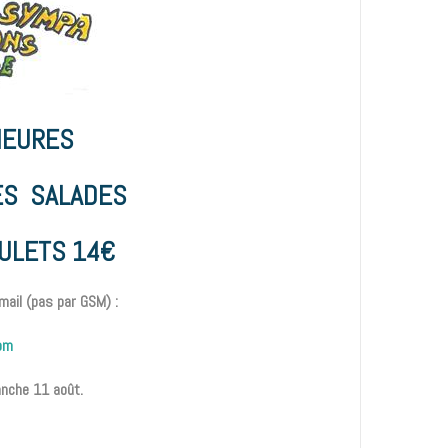
 HEURES
ES SALADES
ULETS 14€
mail (
pas par GSM
) :
om
nche 11 août.