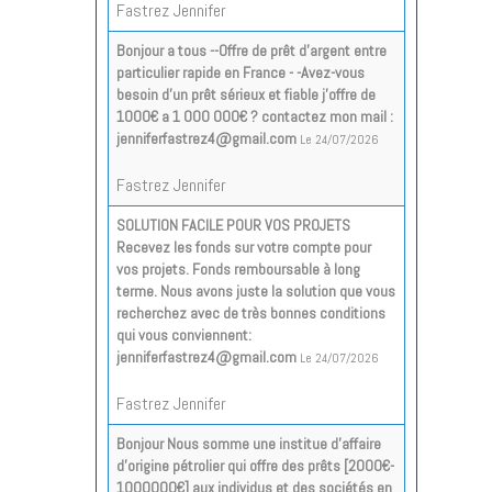
Fastrez Jennifer
Bonjour a tous --Offre de prêt d'argent entre
particulier rapide en France - -Avez-vous
besoin d'un prêt sérieux et fiable j'offre de
1000€ a 1 000 000€ ? contactez mon mail :
jenniferfastrez4@gmail.com
Le 24/07/2026
Fastrez Jennifer
SOLUTION FACILE POUR VOS PROJETS
Recevez les fonds sur votre compte pour
vos projets. Fonds remboursable à long
terme. Nous avons juste la solution que vous
recherchez avec de très bonnes conditions
qui vous conviennent:
jenniferfastrez4@gmail.com
Le 24/07/2026
Fastrez Jennifer
Bonjour Nous somme une institue d’affaire
d’origine pétrolier qui offre des prêts [2000€-
1000000€] aux individus et des sociétés en