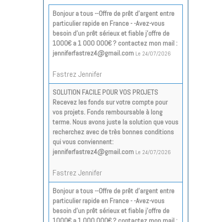
Bonjour a tous --Offre de prêt d'argent entre
particulier rapide en France - -Avez-vous
besoin d'un prêt sérieux et fiable j'offre de
1000€ a 1 000 000€ ? contactez mon mail :
jenniferfastrez4@gmail.com
Le 24/07/2026
Fastrez Jennifer
SOLUTION FACILE POUR VOS PROJETS
Recevez les fonds sur votre compte pour
vos projets. Fonds remboursable à long
terme. Nous avons juste la solution que vous
recherchez avec de très bonnes conditions
qui vous conviennent:
jenniferfastrez4@gmail.com
Le 24/07/2026
Fastrez Jennifer
Bonjour a tous --Offre de prêt d'argent entre
particulier rapide en France - -Avez-vous
besoin d'un prêt sérieux et fiable j'offre de
1000€ a 1 000 000€ ? contactez mon mail :