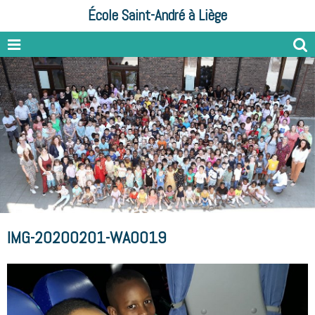
École Saint-André à Liège
IMG-20200201-WA0019