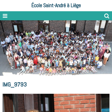
École Saint-André à Liège
IMG_9793