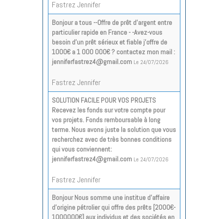
Fastrez Jennifer
Bonjour a tous --Offre de prêt d'argent entre
particulier rapide en France - -Avez-vous
besoin d'un prêt sérieux et fiable j'offre de
1000€ a 1 000 000€ ? contactez mon mail :
jenniferfastrez4@gmail.com
Le 24/07/2026
Fastrez Jennifer
SOLUTION FACILE POUR VOS PROJETS
Recevez les fonds sur votre compte pour
vos projets. Fonds remboursable à long
terme. Nous avons juste la solution que vous
recherchez avec de très bonnes conditions
qui vous conviennent:
jenniferfastrez4@gmail.com
Le 24/07/2026
Fastrez Jennifer
Bonjour Nous somme une institue d’affaire
d’origine pétrolier qui offre des prêts [2000€-
1000000€] aux individus et des sociétés en