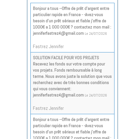
Bonjour a tous --Offre de prêt d'argent entre
particulier rapide en France - -Avez-vous
besoin d'un prêt sérieux et fiable j'offre de
1000€ a 1 000 000€ ? contactez mon mail :
jenniferfastrez4@gmail.com
Le 24/07/2026
Fastrez Jennifer
SOLUTION FACILE POUR VOS PROJETS
Recevez les fonds sur votre compte pour
vos projets. Fonds remboursable à long
terme. Nous avons juste la solution que vous
recherchez avec de très bonnes conditions
qui vous conviennent:
jenniferfastrez4@gmail.com
Le 24/07/2026
Fastrez Jennifer
Bonjour a tous --Offre de prêt d'argent entre
particulier rapide en France - -Avez-vous
besoin d'un prêt sérieux et fiable j'offre de
1000€ a 1 000 000€ ? contactez mon mail :