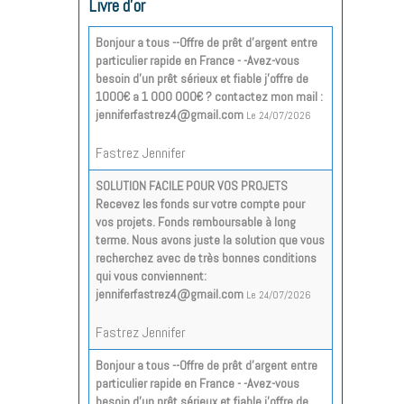
Livre d'or
Bonjour a tous --Offre de prêt d'argent entre
particulier rapide en France - -Avez-vous
besoin d'un prêt sérieux et fiable j'offre de
1000€ a 1 000 000€ ? contactez mon mail :
jenniferfastrez4@gmail.com
Le 24/07/2026
Fastrez Jennifer
SOLUTION FACILE POUR VOS PROJETS
Recevez les fonds sur votre compte pour
vos projets. Fonds remboursable à long
terme. Nous avons juste la solution que vous
recherchez avec de très bonnes conditions
qui vous conviennent:
jenniferfastrez4@gmail.com
Le 24/07/2026
Fastrez Jennifer
Bonjour a tous --Offre de prêt d'argent entre
particulier rapide en France - -Avez-vous
besoin d'un prêt sérieux et fiable j'offre de