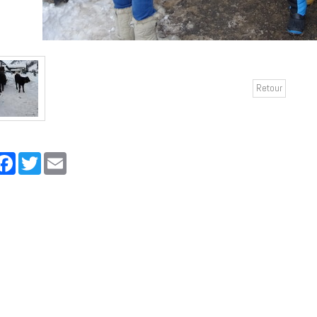
Retour
rtager
Facebook
Twitter
Email