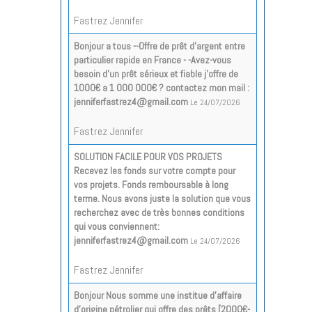
Fastrez Jennifer
Bonjour a tous --Offre de prêt d'argent entre
particulier rapide en France - -Avez-vous
besoin d'un prêt sérieux et fiable j'offre de
1000€ a 1 000 000€ ? contactez mon mail :
jenniferfastrez4@gmail.com
Le 24/07/2026
Fastrez Jennifer
SOLUTION FACILE POUR VOS PROJETS
Recevez les fonds sur votre compte pour
vos projets. Fonds remboursable à long
terme. Nous avons juste la solution que vous
recherchez avec de très bonnes conditions
qui vous conviennent:
jenniferfastrez4@gmail.com
Le 24/07/2026
Fastrez Jennifer
Bonjour Nous somme une institue d’affaire
d’origine pétrolier qui offre des prêts [2000€-