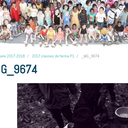
laire 2017-2018
2017 classes de ferme P1
_MG_9674
G_9674