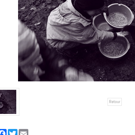
Retour
rtager
Facebook
Twitter
Email