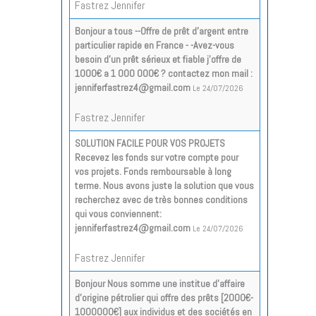
Fastrez Jennifer
Bonjour a tous --Offre de prêt d'argent entre
particulier rapide en France - -Avez-vous
besoin d'un prêt sérieux et fiable j'offre de
1000€ a 1 000 000€ ? contactez mon mail :
jenniferfastrez4@gmail.com
Le 24/07/2026
Fastrez Jennifer
SOLUTION FACILE POUR VOS PROJETS
Recevez les fonds sur votre compte pour
vos projets. Fonds remboursable à long
terme. Nous avons juste la solution que vous
recherchez avec de très bonnes conditions
qui vous conviennent:
jenniferfastrez4@gmail.com
Le 24/07/2026
Fastrez Jennifer
Bonjour Nous somme une institue d’affaire
d’origine pétrolier qui offre des prêts [2000€-
1000000€] aux individus et des sociétés en