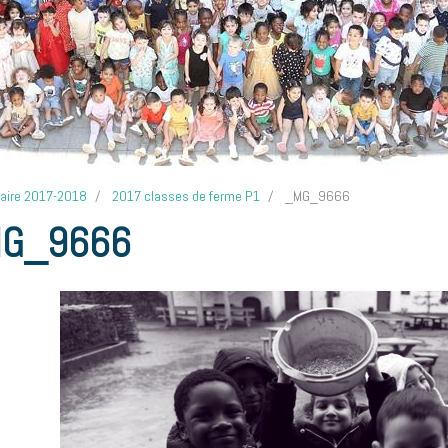
laire 2017-2018
2017 classes de ferme P1
_MG_9666
G_9666