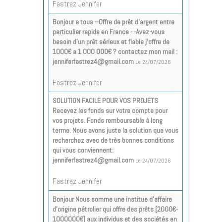
Fastrez Jennifer
Bonjour a tous --Offre de prêt d'argent entre
particulier rapide en France - -Avez-vous
besoin d'un prêt sérieux et fiable j'offre de
1000€ a 1 000 000€ ? contactez mon mail :
jenniferfastrez4@gmail.com
Le 24/07/2026
Fastrez Jennifer
SOLUTION FACILE POUR VOS PROJETS
Recevez les fonds sur votre compte pour
vos projets. Fonds remboursable à long
terme. Nous avons juste la solution que vous
recherchez avec de très bonnes conditions
qui vous conviennent:
jenniferfastrez4@gmail.com
Le 24/07/2026
Fastrez Jennifer
Bonjour Nous somme une institue d’affaire
d’origine pétrolier qui offre des prêts [2000€-
1000000€] aux individus et des sociétés en