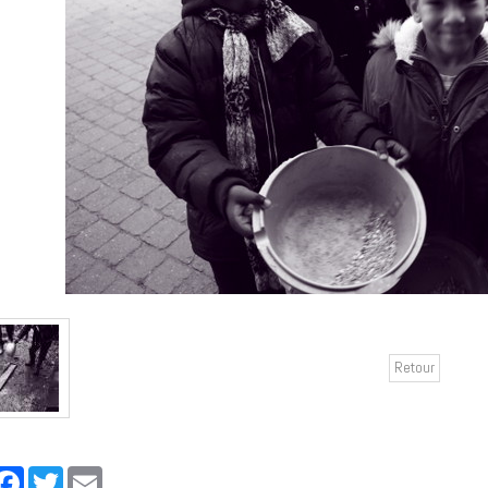
Retour
rtager
Facebook
Twitter
Email