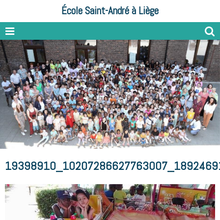
École Saint-André à Liège
19398910_10207286627763007_1892469