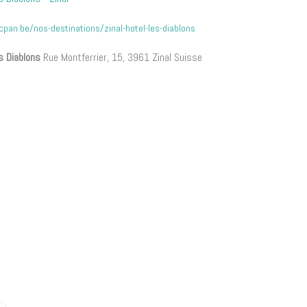
cpan.be/nos-destinations/zinal-hotel-les-diablons
s Diablons
Rue Montferrier, 15, 3961 Zinal Suisse