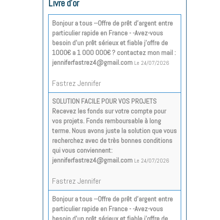
Livre d'or
Bonjour a tous --Offre de prêt d'argent entre
particulier rapide en France - -Avez-vous
besoin d'un prêt sérieux et fiable j'offre de
1000€ a 1 000 000€ ? contactez mon mail :
jenniferfastrez4@gmail.com
Le 24/07/2026
Fastrez Jennifer
SOLUTION FACILE POUR VOS PROJETS
Recevez les fonds sur votre compte pour
vos projets. Fonds remboursable à long
terme. Nous avons juste la solution que vous
recherchez avec de très bonnes conditions
qui vous conviennent:
jenniferfastrez4@gmail.com
Le 24/07/2026
Fastrez Jennifer
Bonjour a tous --Offre de prêt d'argent entre
particulier rapide en France - -Avez-vous
besoin d'un prêt sérieux et fiable j'offre de