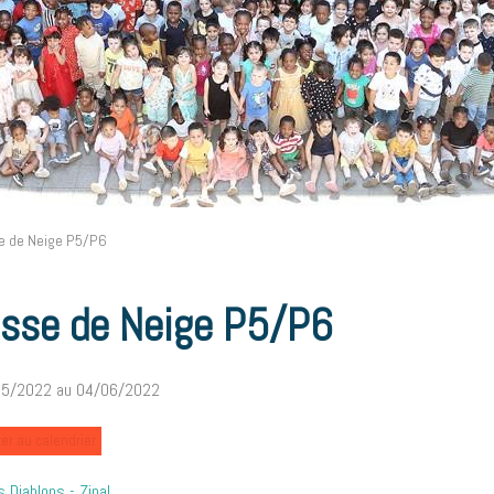
e de Neige P5/P6
asse de Neige P5/P6
05/2022
au 04/06/2022
er au calendrier
s Diablons - Zinal