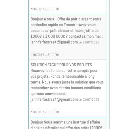
Fastrez Jennifer
Bonjour a tous --Offre de prêt d'argent entre
particulier rapide en France - -Avez-vous
besoin d'un prêt sérieux et fiable j'offre de
1000€ a 1 000 000€ ? contactez mon mail :
jenniferfastrez4@gmail.com
Le 24/07/2026
Fastrez Jennifer
SOLUTION FACILE POUR VOS PROJETS
Recevez les fonds sur votre compte pour
vos projets. Fonds remboursable à long
terme. Nous avons juste la solution que vous
recherchez avec de très bonnes conditions
qui vous conviennent:
jenniferfastrez4@gmail.com
Le 24/07/2026
Fastrez Jennifer
Bonjour Nous somme une institue d’affaire
d’origine pétrolier qui offre des prêts [2000€-